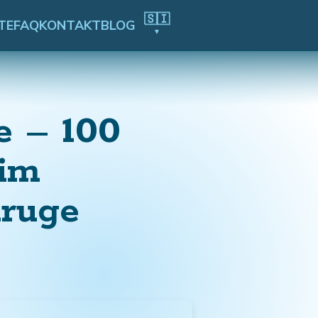
🇸🇮
TE
FAQ
KONTAKT
BLOG
▼
e – 100
nim
druge