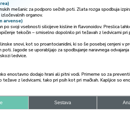
urea)
linskih mešanic za podporo sečnih poti. Zlata rozga spodbuja izpi
izločevalnih organov.
m arvense)
an po svoji vsebnosti silicijeve kisline in flavonoidov. Preslica l
ičenje tekočin – smiselno dopolnilo pri težavah z ledvicami pri p
inske snovi, kot so proantocianidini, ki so še posebej cenjeni v pr
h poti. Jagode se uporabljajo za spodbujanje naravnega odvajanja 
skozi ledvice.
hko enostavno dodajo hrani ali pitni vodi. Primerne so za prevent
ajo težave z ledvicami, tako pri psih kot pri mačkah. Kapljice so 
je
Sestava
Ana