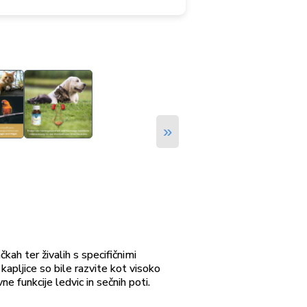
»
kah ter živalih s specifičnimi
apljice so bile razvite kot visoko
 funkcije ledvic in sečnih poti.