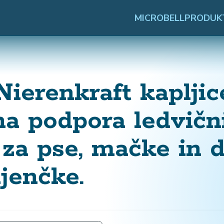
MICROBELL
PRODUK
ierenkraft kapljic
na podpora ledvič
 za pse, mačke in 
ljenčke.