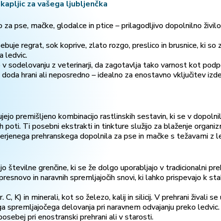
apljic za vašega ljubljenčka
 za pse, mačke, glodalce in ptice – prilagodljivo dopolnilno živilo
buje regrat, sok koprive, zlato rozgo, preslico in brusnice, ki so 
 ledvic.
v sodelovanju z veterinarji, da zagotavlja tako varnost kot podp
doda hrani ali neposredno – idealno za enostavno vključitev izd
jejo premišljeno kombinacijo rastlinskih sestavin, ki se v dopoln
ih poti. Ti posebni ekstrakti in tinkture služijo za blaženje orga
smerjenega prehranskega dopolnila za pse in mačke s težavami z l
jo številne grenčine, ki se že dolgo uporabljajo v tradicionalni preh
presnovo in naravnih spremljajočih snovi, ki lahko prispevajo k stabi
 C, K) in minerali, kot so železo, kalij in silicij. V prehrani živali 
ega spremljajočega delovanja pri naravnem odvajanju preko ledvi
posebej pri enostranski prehrani ali v starosti.