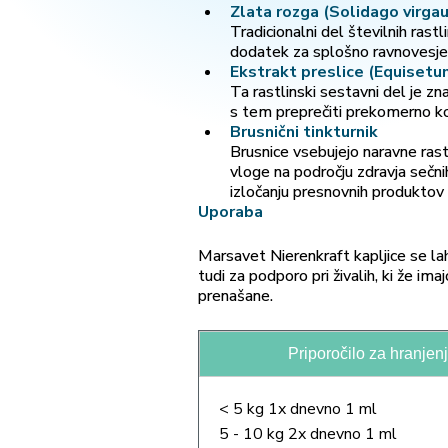
Zlata rozga (Solidago virga
Tradicionalni del številnih rast
dodatek za splošno ravnovesje 
Ekstrakt preslice (Equisetu
Ta rastlinski sestavni del je zn
s tem preprečiti prekomerno kop
Brusnični tinkturnik
Brusnice vsebujejo naravne rastl
vloge na področju zdravja sečni
izločanju presnovnih produktov 
Uporaba
Marsavet Nierenkraft kapljice se la
tudi za podporo pri živalih, ki že im
prenašane.
Priporočilo za hranjen
< 5 kg 1x dnevno 1 ml
5 - 10 kg 2x dnevno 1 ml