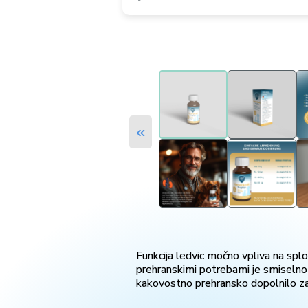
«
Funkcija ledvic močno vpliva na sploš
prehranskimi potrebami je smiselno c
kakovostno prehransko dopolnilo za p