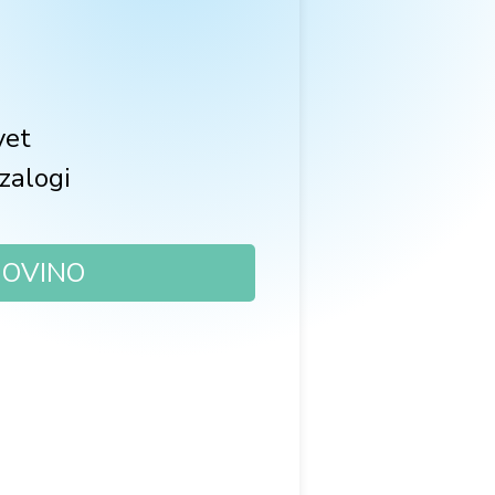
vet
zalogi
GOVINO