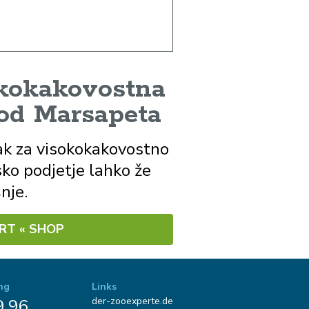
okokakovostna
 od Marsapeta
ak za visokokakovostno
sko podjetje lahko že
nje.
RT « SHOP
ng
Links
der-zooexperte.de
9 96