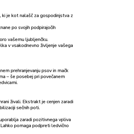
, ki je kot nalašč za gospodinjstva z
znane po svojih podpirajočih
oro vašemu ljubljenčku.
elka v vsakodnevno življenje vašega
ilnem prehranjevanju psov in mačk
nizma – še posebej pri povečanem
edvicami.
rani živali. Ekstrakt je cenjen zaradi
lizaciji sečnih poti.
se uporablja zaradi pozitivnega vpliva
c. Lahko pomaga podpreti ledvično