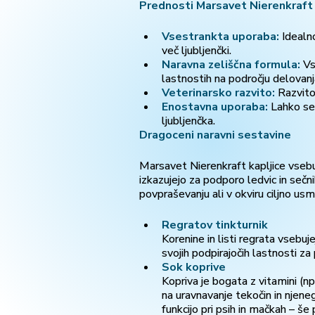
Prednosti Marsavet Nierenkraft k
Vsestrankta uporaba:
Idealno
več ljubljenčki.
Naravna zeliščna formula:
Vse
lastnostih na področju delovanja
Veterinarsko razvito:
Razvito 
Enostavna uporaba:
Lahko se 
ljubljenčka.
Dragoceni naravni sestavine
Marsavet Nierenkraft kapljice vsebu
izkazujejo za podporo ledvic in sečn
povpraševanju ali v okviru ciljno u
Regratov tinkturnik
Korenine in listi regrata vsebuje
svojih podpirajočih lastnosti za 
Sok koprive
Kopriva je bogata z vitamini (npr.
na uravnavanje tekočin in njen
funkcijo pri psih in mačkah – še 