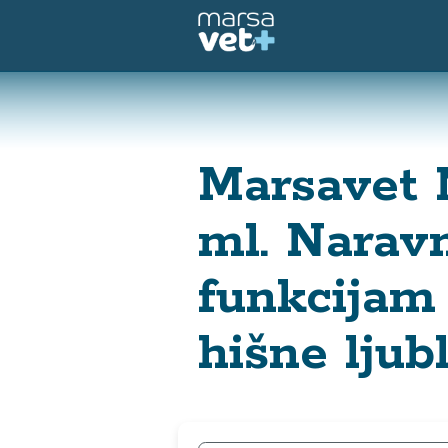
Marsavet N
ml. Narav
funkcijam
hišne ljub