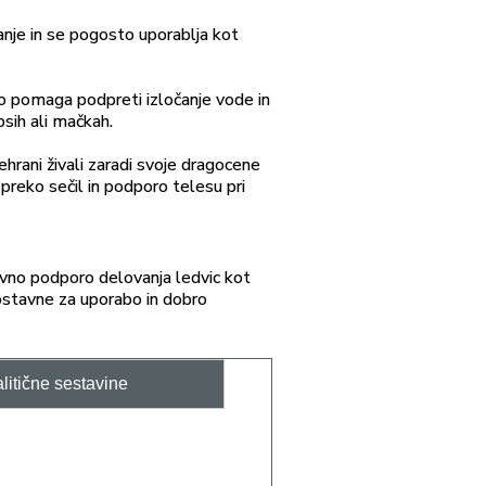
ranje in se pogosto uporablja kot
ahko pomaga podpreti izločanje vode in
sih ali mačkah.
ehrani živali zaradi svoje dragocene
preko sečil in podporo telesu pri
ivno podporo delovanja ledvic kot
enostavne za uporabo in dobro
litične sestavine