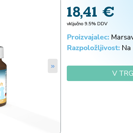
18,41
€
vključno 9.5% DDV
Proizvajalec:
Marsa
Razpoložljivost:
Na 
»
V TR