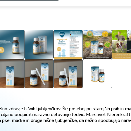
no zdravje hišnih ljubljenčkov. Še posebej pri starejših psih in mač
iljano podpirati naravno delovanje ledvic. Marsavet Nierenkraft k
se, mačke in druge hišne ljubljenčke, da nežno spodbujajo naravne