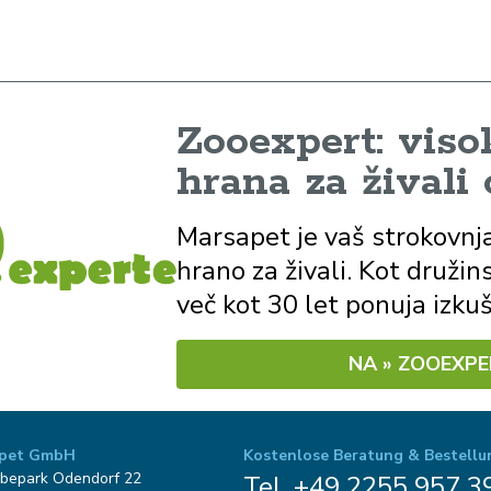
Zooexpert: vis
hrana za živali
Marsapet je vaš strokovnj
hrano za živali. Kot družin
več kot 30 let ponuja izkuš
NA » ZOOEXPE
pet GmbH
Kostenlose Beratung & Bestellu
bepark Odendorf 22
Tel. +49 2255 957 3